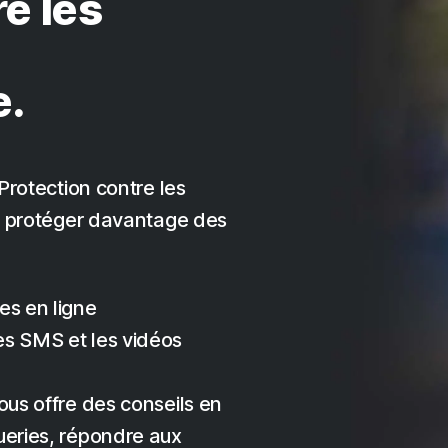
e les
e.
Protection contre les
us protéger davantage des
es en ligne
es SMS et les vidéos
ous offre des conseils en
ueries, répondre aux