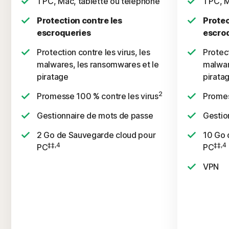
1 PC, Mac, tablette ou téléphone
1 PC, 
Protection contre les
Protec
escroqueries
escro
Protection contre les virus, les
Protect
malwares, les ransomwares et le
malwar
piratage
pirata
2
Promesse 100 % contre les virus
Promes
Gestionnaire de mots de passe
Gestio
2 Go de Sauvegarde cloud pour
10 Go 
‡‡,4
‡‡,4
PC
PC
VPN