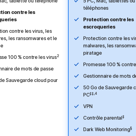
Mac, tablette ou téléphone
5 PC, Mac, tablettes ou
téléphones
tion contre les
queries
Protection contre les
escroqueries
ion contre les virus, les
es, les ransomwares et le
Protection contre les vir
ge
malwares, les ransomwa
piratage
2
se 100 % contre les virus
Promesse 100 % contre 
nnaire de mots de passe
Gestionnaire de mots d
de Sauvegarde cloud pour
50 Go de Sauvegarde c
‡‡,4
PC
VPN
‡
Contrôle parental
§
Dark Web Monitoring