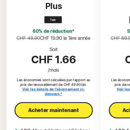
Plus
1 an
60% de réduction*
5
CHF 49.90
CHF 19.90
 la 1ère année
CHF 89.
Soit
CHF 1.66
/mois
Les économies sont calculées par rapport au
Les économi
prix de renouvellement de CHF 49.90/an.
prix de 
Voir les détails de l'abonnement ci-
Voir le
dessous.*
Acheter maintenant​
Ac