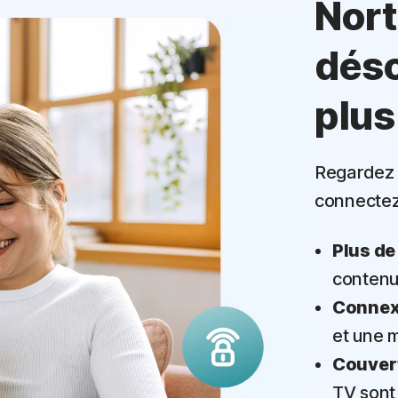
Nort
dés
plus
Regardez 
connectez
Plus de
contenu
Connexi
et une m
Couvert
TV sont