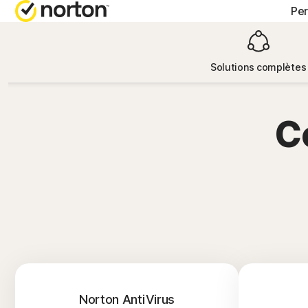
Per
OBTENIR 
FORFA
Solutions complètes
Support cl
Norton
C
Norton
Norton
Norton
Tous
Norton AntiVirus