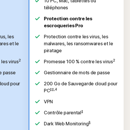
10 PC, Mac, tablettes ou
téléphones
Protection contre les
escroqueries Pro
us, les
Protection contre les virus, les
res et le
malwares, les ransomwares et le
piratage
2
2
les virus
Promesse 100 % contre les virus
e passe
Gestionnaire de mots de passe
loud pour
200 Go de Sauvegarde cloud pour
‡‡,4
PC
VPN
‡
Contrôle parental
§
Dark Web Monitoring