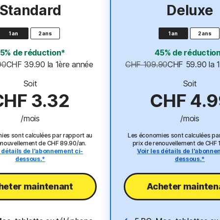
Standard
Deluxe
1 an
2 ans
1 an
2 ans
5% de réduction*
45% de réductio
90
CHF 39.90
 la 1ère année
CHF 109.90
CHF 59.90
 la
Soit
Soit
CHF 3.32
CHF 4.9
/mois
/mois
es sont calculées par rapport au
Les économies sont calculées pa
renouvellement de CHF 89.90/an.
prix de renouvellement de CHF 
s détails de l'abonnement ci-
Voir les détails de l'abonne
dessous.*
dessous.*
heter maintenant​
Acheter maintena