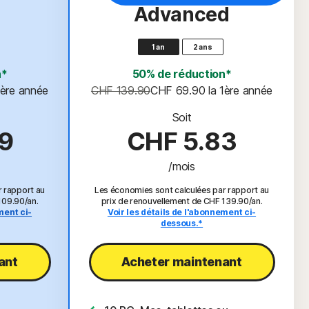
Advanced
1 an
2 ans
n*
50% de réduction*
 1ère année
CHF 139.90
CHF 69.90
 la 1ère année
Soit
9
CHF 5.83
/mois
r rapport au
Les économies sont calculées par rapport au
109.90/an.
prix de renouvellement de CHF 139.90/an.
ment ci-
Voir les détails de l'abonnement ci-
dessous.*
nt​
Acheter maintenant​