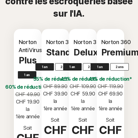
contre les escroqueries basée
sur l'IA.
Norton
Norton 360
Norton 360
Norton 360
AntiVirus
Standard
Deluxe
Premiu
Plus
1 an
2 ans
1 an
2 ans
1 an
2 ans
1 an
55% de réduction*
45% de réduction*
41% de réduction*
CHF 89.90
CHF 109.90
CHF 119.90
60% de réduction*
CHF 39.90
CHF 59.90
CHF 69.90
CHF 49.90
 la 
 la 
 la 
CHF 19.90
1ère année
1ère année
1ère année
 la 
1ère année
Soit
Soit
Soit
CHF
CHF
CHF
Soit