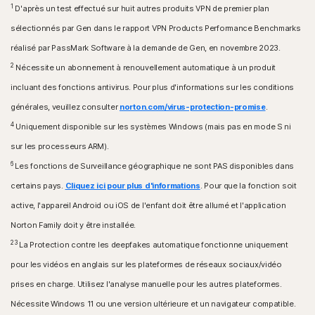
Microsoft Edge pour Windows
1
D'après un test effectué sur huit autres produits VPN de premier plan
Mozilla Firefox
sélectionnés par Gen dans le rapport VPN Products Performance Benchmarks
réalisé par PassMark Software à la demande de Gen, en novembre 2023.
2
Nécessite un abonnement à renouvellement automatique à un produit
incluant des fonctions antivirus. Pour plus d'informations sur les conditions
générales, veuillez consulter
norton.com/virus-protection-promise
.
4
Uniquement disponible sur les systèmes Windows (mais pas en mode S ni
sur les processeurs ARM).
6
Les fonctions de Surveillance géographique ne sont PAS disponibles dans
certains pays.
Cliquez ici pour plus d'informations
. Pour que la fonction soit
active, l'appareil Android ou iOS de l'enfant doit être allumé et l'application
Norton Family doit y être installée.
23
La Protection contre les deepfakes automatique fonctionne uniquement
pour les vidéos en anglais sur les plateformes de réseaux sociaux/vidéo
prises en charge. Utilisez l'analyse manuelle pour les autres plateformes.
Nécessite Windows 11 ou une version ultérieure et un navigateur compatible.