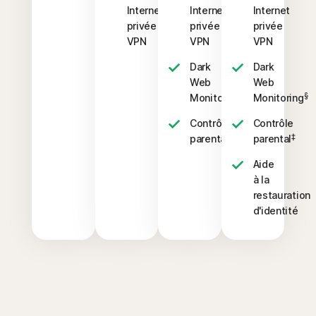
Internet
Internet
Internet
privée
privée
privée
VPN
VPN
VPN
Dark
Dark
Web
Web
§
§
Monitoring
Monitoring
Contrôle
Contrôle
‡
‡
parental
parental
Aide
à la
restauration
d'identité