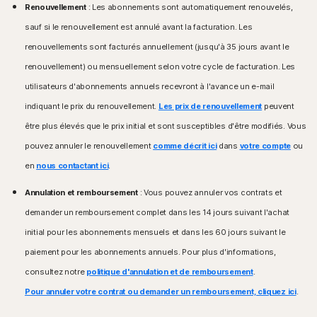
disponibles dans les navigateurs de l'écran de
Renouvellement
: Les abonnements sont automatiquement renouvelés,
Mac exécutant la version actuelle ou les deux
démarrage de Windows 8.
versions précédentes d'Apple® macOS.
sauf si le renouvellement est annulé avant la facturation. Les
Microsoft Windows 7 (toutes les versions) avec
Service Pack 1 (SP 1) ou version ultérieure avec prise
renouvellements sont facturés annuellement (jusqu'à 35 jours avant le
Systèmes d'exploitation Android™
en charge de SHA2
renouvellement) ou mensuellement selon votre cycle de facturation. Les
Appareils sous Android 10.0 ou version ultérieure.
Installation de l'application Google Play requise.
utilisateurs d'abonnements annuels recevront à l'avance un e-mail
Systèmes d'exploitation Mac®
Google TV sous Android TV OS 10.0 ou version
MacOS 10.13 ou version ultérieure.
indiquant le prix du renouvellement.
Les prix de renouvellement
peuvent
ultérieure.
Fonctions non prises en charge : Sauvegarde cloud
être plus élevés que le prix initial et sont susceptibles d'être modifiés. Vous
Norton, Contrôle parental Norton, Norton SafeCam.
Systèmes d'exploitation iOS
pouvez annuler le renouvellement
comme décrit ici
dans
votre compte
ou
iPhone ou iPad exécutant la version actuelle ou les
Systèmes d'exploitation Android™
en
nous contactant ici
.
deux versions précédentes d'Apple® iOS.
Android 10.0 ou version ultérieure. Installation de l'app
Apple TV exécutant la version actuelle ou la version
Annulation et remboursement
Google Play requise. Mode multi-utilisateur non pris
: Vous pouvez annuler vos contrats et
précédente d'Apple® tvOS.
en charge.
demander un remboursement complet dans les 14 jours suivant l'achat
ColorOS 7.1 ou version ultérieure. Installation de l'app
Systèmes d'exploitation Fire OS
initial pour les abonnements mensuels et dans les 60 jours suivant le
Google Play requise.
Appareil Amazon Fire TV fonctionnant sous Fire OS 8
paiement pour les abonnements annuels. Pour plus d'informations,
et versions ultérieures.
Systèmes d'exploitation iOS
consultez notre
politique d'annulation et de remboursement
.
iPhone ou iPad exécutant la version actuelle ou les
Extension de navigateur
Pour annuler votre contrat ou demander un remboursement, cliquez ici
.
deux versions précédentes d'Apple® iOS.
Google Chrome