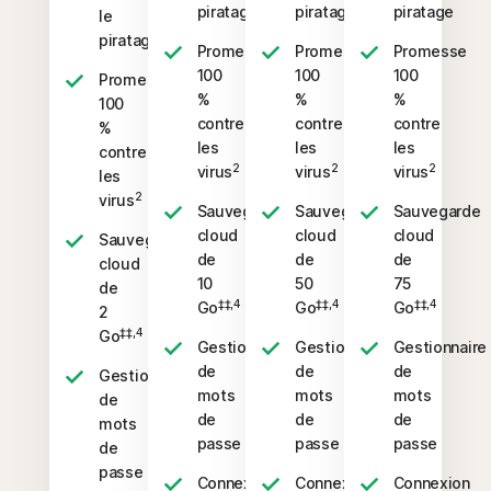
piratage
piratage
piratage
le
piratage
Promesse
Promesse
Promesse
100
100
100
Promesse
%
%
%
100
contre
contre
contre
%
les
les
les
contre
2
2
2
virus
virus
virus
les
2
virus
Sauvegarde
Sauvegarde
Sauvegarde
cloud
cloud
cloud
Sauvegarde
de
de
de
cloud
10
50
75
de
‡‡,4
‡‡,4
‡‡,4
Go
Go
Go
2
‡‡,4
Go
Gestionnaire
Gestionnaire
Gestionnaire
de
de
de
Gestionnaire
mots
mots
mots
de
de
de
de
mots
passe
passe
passe
de
passe
Connexion
Connexion
Connexion