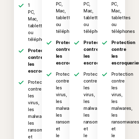
PC,
PC,
PC,
1
Mac,
Mac,
Mac,
PC,
tablette
tablettes
tablettes
Mac,
ou
ou
ou
tablette
téléphone
téléphones
téléphones
ou
téléphone
Protection
Protection
Protection
contre
contre
contre
Protection
les
les
les
contre
escroqueries
escroqueries
escroquerie
les
escroqueries
Protection
Protection
Protection
contre
contre
contre
Protection
les
les
les
contre
virus,
virus,
virus,
les
les
les
les
virus,
malwares,
malwares,
malwares,
les
les
les
les
malwares,
ransomwares
ransomwares
ransomware
les
et
et
et
ransomwares
le
le
le
et