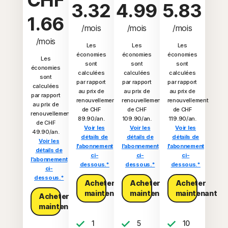
CHF
3.32
4.99
5.83
1.66
/mois
/mois
/mois
/mois
Les
Les
Les
économies
économies
économies
Les
sont
sont
sont
économies
calculées
calculées
calculées
sont
par rapport
par rapport
par rapport
calculées
au prix de
au prix de
au prix de
par rapport
renouvellement
renouvellement
renouvellement
au prix de
de CHF
de CHF
de CHF
renouvellement
89.90/an.
109.90/an.
119.90/an.
de CHF
Voir les
Voir les
Voir les
49.90/an.
détails de
détails de
détails de
Voir les
l'abonnement
l'abonnement
l'abonnement
détails de
ci-
ci-
ci-
l'abonnement
dessous.*
dessous.*
dessous.*
ci-
dessous.*
Acheter
Acheter
Acheter
maintenant
maintenant
maintenant
Acheter
maintenant
1
5
10