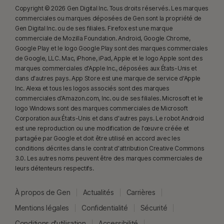
Copyright © 2026 Gen Digital Inc. Tous droits réservés. Les marques
formes de réseaux sociaux et les fonctionnalités diffèrent d'une plate-
commerciales ou marques déposées de Gen sont la propriété de
forme à l'autre. Pour plus d'informations, rendez-vous sur :
Gen Digital Inc. ou de ses filiales. Firefox est une marque
Norton.com/smm
. N'inclut pas la surveillance des chats ni des
commerciale de Mozilla Foundation. Android, Google Chrome,
messages directs. Peut ne pas identifier le cyberharcèlement, les
Google Play et le logo Google Play sont des marques commerciales
de Google, LLC. Mac, iPhone, iPad, Apple et le logo Apple sont des
contenus explicites ou illégaux ou les discours haineux.
marques commerciales d'Apple Inc., déposées aux États-Unis et
dans d'autres pays. App Store est une marque de service d'Apple
23
La Protection contre les deepfakes automatique fonctionne
Inc. Alexa et tous les logos associés sont des marques
uniquement pour les vidéos en anglais sur les plateformes de réseaux
commerciales d'Amazon.com, Inc. ou de ses filiales. Microsoft et le
sociaux/vidéo prises en charge. Utilisez l'analyse manuelle pour les
logo Windows sont des marques commerciales de Microsoft
Corporation aux États-Unis et dans d'autres pays. Le robot Android
autres plateformes. Nécessite Windows 11 ou une version ultérieure et un
est une reproduction ou une modification de l'œuvre créée et
navigateur compatible. La détection automatique requiert également soit
partagée par Google et doit être utilisé en accord avec les
un PC IA avec au minimum un processeur Qualcomm ou Intel de 8 cœurs
conditions décrites dans le contrat d'attribution Creative Commons
et 16 Go de RAM, soit un PC non IA avec au minimum un processeur de
3.0. Les autres noms peuvent être des marques commerciales de
6 cœurs de toute marque et 16 Go de RAM. Sur les PC non IA avec au
leurs détenteurs respectifs.
minimum un processeur de 4 cœurs et 8 Go de RAM, seule l'analyse
manuelle est disponible. Pour plus d'informations, consultez
À propos de Gen
Actualités
Carrières
Norton.com/deepfakesupport
.
Mentions légales
Confidentialité
Sécurité
Conditions d'utilisation
Accessibilité