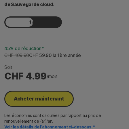
de Sauvegarde cloud
.
1 an
2 ans
45% de réduction*
CHF 109.90
CHF 59.90
 la 1ère année
Soit
CHF 4.99
/mois
Acheter maintenant​
Les économies sont calculées par rapport au prix de
renouvellement de {ar}/an.
Voir les détails de l'abonnement ci-dessous.*