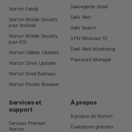
politique d'annulation et de remboursement
.
deux versions précédentes d'Apple® iOS.
Sauvegarde cloud
Norton Family
Pour annuler votre contrat ou demander un remboursement,
cliquez ici
Safe Web
Norton Mobile Security
.
pour Android
Safe Search
Norton Mobile Security
2
Offre soumise à restrictions. Pour bénéficier du service de suppression
VPN Windows 10
pour iOS
de virus, vous devez disposer d'un abonnement de sécurité de l'appareil
Dark Web Monitoring
avec antivirus à renouvellement automatique. Voir
Norton Utilities Ultimate
Norton.com/virus-protection-promise
pour plus d'informations.
Password Manager
Norton Driver Updater
4
Les fonctionnalités de Sauvegarde cloud sont uniquement disponibles
Norton Small Business
sous Windows (à l'exception de Windows en mode S et Windows
Norton Private Browser
fonctionnant sur un processeur ARM).
5
Les fonctions SafeCam sont uniquement disponibles sous Windows (à
Services et
À propos
l'exception de Windows en mode S et Windows fonctionnant sur un
support
processeur ARM).
À propos de Norton
Services Premium
Évaluations gratuites
Norton
7