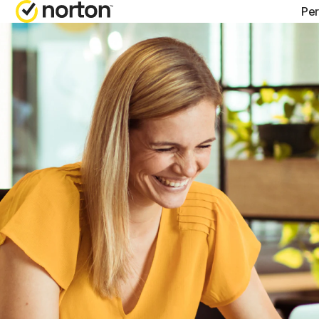
Per
OBTENIR 
FORFA
Support cl
Norton
Norton
Norton
Norton
Tous