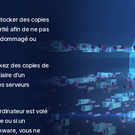
tocker des copies
rité afin de ne pas
 endommagé ou
kez des copies de
iaire d'un
es serveurs
rdinateur est volé
e ou si un
omware, vous ne