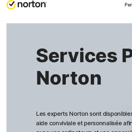
Per
OBTENIR 
FORFA
Support cl
Norton
Services 
Norton
Norton
Norton
Norton
Tous
Les experts Norton sont disponible
aide conviviale et personnalisée af