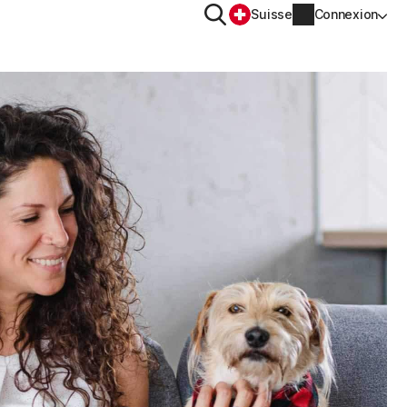
Rechercher
Suisse
Connexion
CONFIDENTIALITÉ
Norton VPN
Norton AntiTrack
Informations sur le compte
OS™
Informations de facturation
Renouveler
Historique des commandes
Saisissez votre clé de produit