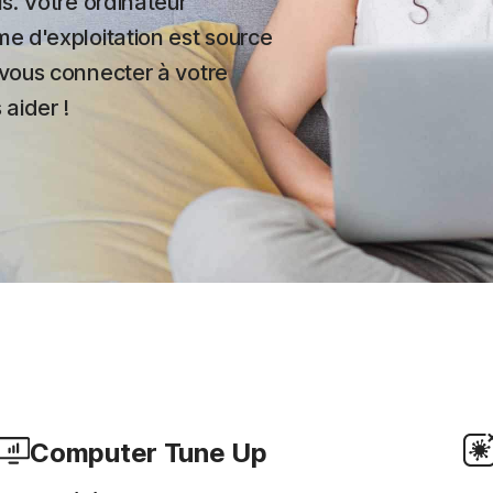
s. Votre ordinateur
e d'exploitation est source
 vous connecter à votre
aider !
Computer Tune Up