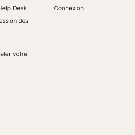
Help Desk
Connexion
ession des
s
ler votre