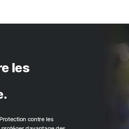
e les
e.
Protection contre les
us protéger davantage des