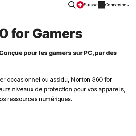
Rechercher
Suisse
Connexion
CONFIDENTIALITÉ
0 for Gamers
Norton VPN
 Conçue pour les gamers sur PC, par des
Norton AntiTrack
Informations sur le compte
OS™
r occasionnel ou assidu, Norton 360 for
Informations de facturation
eurs niveaux de protection pour vos appareils,
vos ressources numériques.
Renouveler
Historique des commandes
Saisissez votre clé de produit