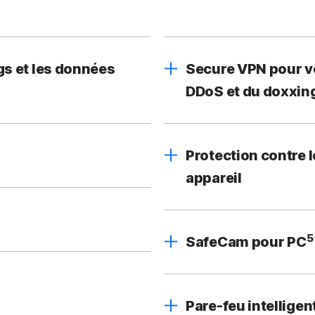
gs et les données
Secure VPN pour vo
DDoS et du doxxin
Protection contre 
appareil
5
SafeCam pour PC
Pare-feu intelligen