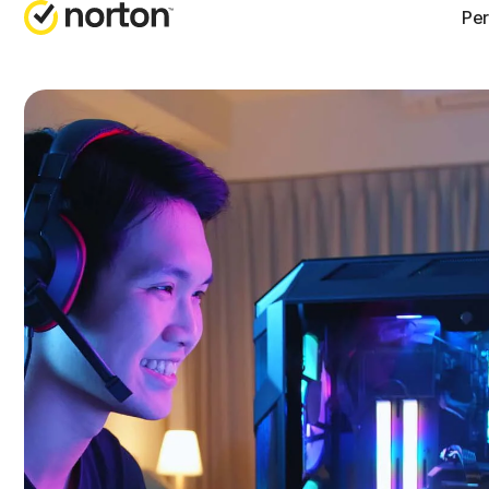
Per
OBTENIR 
FORFA
Support cl
Norton
Norton
Norton
Norton
Tous