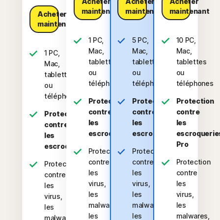
Acheter
Acheter
Acheter
maintenant​
maintenant​
maintenant​
Acheter
maintenant​
1 PC,
5 PC,
10 PC,
Mac,
Mac,
Mac,
1 PC,
tablette
tablettes
tablettes
Mac,
ou
ou
ou
tablette
téléphone
téléphones
téléphones
ou
téléphone
Protection
Protection
Protection
contre
contre
contre
Protection
les
les
les
contre
escroqueries
escroqueries
escroquerie
les
Pro
escroqueries
Protection
Protection
contre
contre
Protection
Protection
les
les
contre
contre
virus,
virus,
les
les
les
les
virus,
virus,
malwares,
malwares,
les
les
les
les
malwares,
malwares,