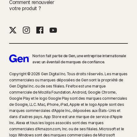
Comment renouveler
votre produit ?
9
D'après un test effectué sur huit autres produits VPN de premier plan
sélectionnés par Gen dans le rapport VPN Products Performance
Benchmarks réalisé par PassMark Software à la demande de Gen, en
novembre 2023.
16
Pour supprimer la plupart des alertes pour Windows, le mode plein
écran doit être utilisé.
Norton fait partie de Gen, une entreprise internationale
avec un éventail de marques de confiance.​
17
Social Media Monitoring n'est pas disponible sur certaines plates-
Copyright © 2026 Gen Digital Inc. Tous droits réservés. Les marques
formes de réseaux sociaux et les fonctionnalités diffèrent d'une plate-
commerciales ou marques déposées de Gen sont la propriété de
forme à l'autre. Pour plus d'informations, rendez-vous sur :
Gen Digital Inc. ou de ses filiales. Firefox est une marque
Norton.com/smm
. N'inclut pas la surveillance des chats ni des
commerciale de Mozilla Foundation. Android, Google Chrome,
messages directs. Peut ne pas identifier le cyberharcèlement, les
Google Play et le logo Google Play sont des marques commerciales
de Google, LLC. Mac, iPhone, iPad, Apple et le logo Apple sont des
contenus explicites ou illégaux ou les discours haineux.
marques commerciales d'Apple Inc., déposées aux États-Unis et
dans d'autres pays. App Store est une marque de service d'Apple
23
La Protection contre les deepfakes automatique fonctionne
Inc. Alexa et tous les logos associés sont des marques
uniquement pour les vidéos en anglais sur les plateformes de réseaux
commerciales d'Amazon.com, Inc. ou de ses filiales. Microsoft et le
sociaux/vidéo prises en charge. Utilisez l'analyse manuelle pour les
logo Windows sont des marques commerciales de Microsoft