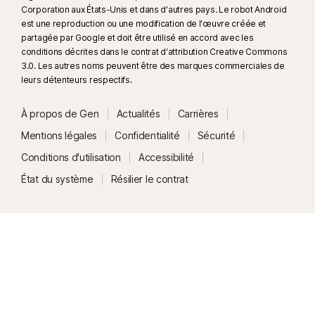
Corporation aux États-Unis et dans d'autres pays. Le robot Android
autres plateformes. Nécessite Windows 11 ou une version ultérieure et un
est une reproduction ou une modification de l'œuvre créée et
navigateur compatible. La détection automatique requiert également soit
partagée par Google et doit être utilisé en accord avec les
un PC IA avec au minimum un processeur Qualcomm ou Intel de 8 cœurs
conditions décrites dans le contrat d'attribution Creative Commons
et 16 Go de RAM, soit un PC non IA avec au minimum un processeur de
3.0. Les autres noms peuvent être des marques commerciales de
6 cœurs de toute marque et 16 Go de RAM. Sur les PC non IA avec au
leurs détenteurs respectifs.
minimum un processeur de 4 cœurs et 8 Go de RAM, seule l'analyse
manuelle est disponible. Pour plus d'informations, consultez
À propos de Gen
Actualités
Carrières
Norton.com/deepfakesupport
.
Mentions légales
Confidentialité
Sécurité
Conditions d'utilisation
Accessibilité
33
La Protection contre les deepfakes dans l'assistant IA Norton Genie est
État du système
Résilier le contrat
actuellement disponible en accès anticipé et seules les vidéos YouTube
en anglais sont prises en charge.
γ
Norton Safe Search ne fournit pas d'évaluation de sécurité pour les liens
sponsorisés et ne filtre pas les liens sponsorisés potentiellement
dangereux des résultats de recherche. Non disponible sur tous les
navigateurs.
‡