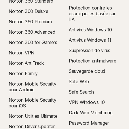
Norton 360 Standard
Les prix de renouvellement
peuvent être plus élevés que le prix
Protection contre les
initial et sont susceptibles d'être modifiés. Vous pouvez annuler le
Norton 360 Deluxe
escroqueries basée sur
renouvellement
comme décrit ici
dans
votre compte
ou en
l'IA
Norton 360 Premium
nous contactant ici
.
Antivirus Windows 10
Norton 360 Advanced
Annulation et remboursement
: Vous pouvez annuler vos contrats
Antivirus Windows 11
et demander un remboursement complet dans les 14 jours suivant
Norton 360 for Gamers
l'achat initial pour les abonnements mensuels et dans les 60 jours
Suppression de virus
Norton VPN
suivant le paiement pour les abonnements annuels. Pour plus
Protection antimalware
d'informations, consultez notre
Norton AntiTrack
politique d'annulation et de remboursement
.
Sauvegarde cloud
Norton Family
Pour annuler votre contrat ou demander un remboursement,
cliquez ici
Safe Web
Norton Mobile Security
.
pour Android
Safe Search
Norton Mobile Security
2
Offre soumise à restrictions. Pour bénéficier du service de suppression
VPN Windows 10
pour iOS
de virus, vous devez disposer d'un abonnement de sécurité de l'appareil
Dark Web Monitoring
avec antivirus à renouvellement automatique. Voir
Norton Utilities Ultimate
Norton.com/virus-protection-promise
pour plus d'informations.
Password Manager
Norton Driver Updater