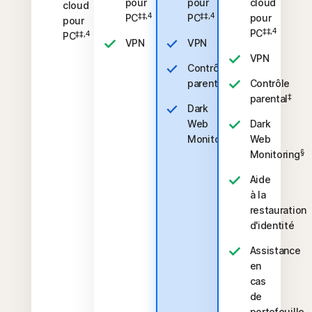
pour
pour
cloud
cloud
‡‡,4
‡‡,4
PC
PC
pour
pour
‡‡,4
PC
‡‡,4
PC
VPN
VPN
VPN
Contrôle
‡
parental
Contrôle
‡
parental
Dark
Web
Dark
§
Monitoring
Web
§
Monitoring
Aide
à la
restauration
d'identité
Assistance
en
cas
de
portefeuille