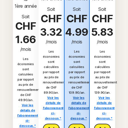
1ère année
Soit
Soit
Soit
CHF
CHF
CHF
Soit
CHF
3.32
4.99
5.83
1.66
/mois
/mois
/mois
/mois
Les
Les
Les
économies
économies
économies
Les
sont
sont
sont
économies
calculées
calculées
calculées
sont
par rapport
par rapport
par rapport
calculées
au prix de
au prix de
au prix de
par rapport
renouvellement
renouvellement
renouvellement
au prix de
de CHF
de CHF
de CHF
renouvellement
89.90/an.
109.90/an.
139.90/an.
de CHF
Voir les
Voir les
Voir les
49.90/an.
détails de
détails de
détails de
Voir les
l'abonnement
l'abonnement
l'abonnement
détails de
ci-
ci-
ci-
l'abonnement
dessous.*
dessous.*
dessous.*
ci-
dessous.*