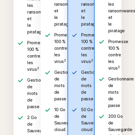
ransomwares
ransomwares
les
les
et
et
ransomware
ransomwares
le
le
et
et
piratage
piratage
le
le
piratage
piratage
Promesse
Promesse
100 %
100 %
Promesse
Promesse
contre
contre
100 %
100 %
les
les
contre
contre
2
2
virus
virus
les
les
2
virus
2
virus
Gestionnaire
Gestionnaire
de
de
Gestionnaire
Gestionnaire
mots
mots
de
de
de
de
mots
mots
passe
passe
de
de
passe
passe
10 Go
50 Go
de
de
200 Go
2 Go
Sauvegarde
Sauvegarde
de
de
cloud
cloud
Sauvegarde
Sauvegarde