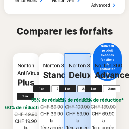
et
services
Norton VPN
Advanced
Comparer les forfaits
Nouveau
produit
avec des
Le plus
fonctions
populaire
Norton
Norton 360
Norton 360
Norton 360
de
protection
AntiVirus
Standard
Deluxe
Advanc
de
l'identité.
Plus
1 an
2 ans
1 an
2 ans
1 an
2 ans
1 an
55% de réduction*
45% de réduction*
50% de réduction*
CHF 89.90
CHF 109.90
CHF 139.90
60% de réduction*
CHF 39.90
CHF 59.90
CHF 69.90
CHF 49.90
 la 
 la 
 la 
CHF 19.90
1ère année
1ère année
1ère année
 la 