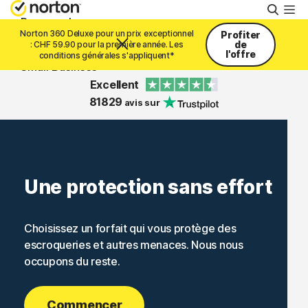
Reche
Personnel
Norton 360 Deluxe pour un prix exceptionnel
Profiter
de
: CHF 59.90 pour la première année. Les
l'offre
conditions générales s'appliquent*
Small Business
Excellent
81829
avis sur
Support
Essayer gratuitement
Une protection sans effort
Suisse
Choisissez un forfait qui vous protège des
escroqueries et autres menaces. Nous nous
Connexion
occupons du reste.
Commencer