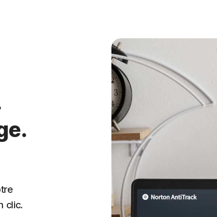
.
ge.
tre
 clic.