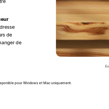
tre
ueur
adresse
urs de
changer de
Éc
disponible pour Windows et Mac uniquement.