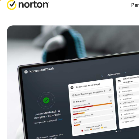
Per
FORFAITS TOUT-EN-UN
OBTENIR
Norton 360 Advanced
Support 
Norton 360 Premium
Norton 360 Deluxe
Norton 360 Standard
Tous les produits et se