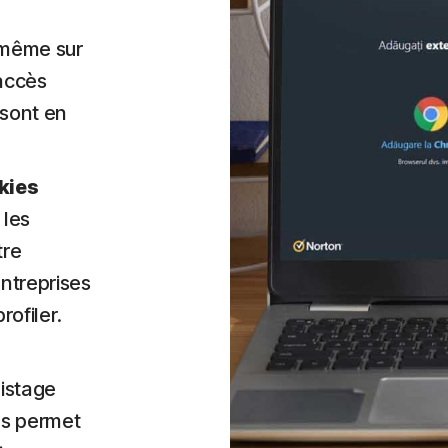
, même sur
'accès
 sont en
kies
 les
tre
ntreprises
rofiler.
pistage
us permet