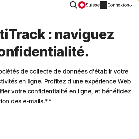
Rechercher
Suisse
Connexion
NTIALITÉ
tiTrack : naviguez
PN
onfidentialité.
tiTrack
ciétés de collecte de données d'établir votre
Informations sur le compte
activités en ligne. Profitez d'une expérience Web
Informations de facturation
ier votre confidentialité en ligne, et bénéficiez
ion des e-mails.**
Renouveler
Historique des commandes
Saisissez votre clé de produit