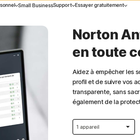
sonnel
Support
Essayer gratuitement
Small Business
 DE L'AIDE
SÉCURITÉ DE L'APPAREIL
ESSAYER GRATUITEMENT
EN SAVOIR PLUS
CONFIDE
Norton An
client
Norton AntiVirus Plus
Essais gratuits
Comment renouveler
Norton V
en toute c
Norton Mobile Security pour
Services haut de gamme
Norton An
Android™
Aidez à empêcher les so
Norton Mobile Security pour iOS™
profil et de suivre vos 
transparente, sans sacrif
également de la protect
rvices