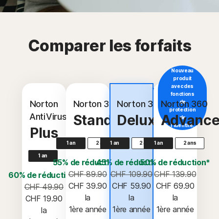
Comparer les forfaits
Nouveau
produit
avec des
Le plus
fonctions
populaire
Norton
Norton 360
Norton 360
Norton 360
de
protection
AntiVirus
Standard
Deluxe
Advanc
de
l'identité.
Plus
1 an
2 ans
1 an
2 ans
1 an
2 ans
1 an
55% de réduction*
45% de réduction*
50% de réduction*
CHF 89.90
CHF 109.90
CHF 139.90
60% de réduction*
CHF 39.90
CHF 59.90
CHF 69.90
CHF 49.90
 la 
 la 
 la 
CHF 19.90
1ère année
1ère année
1ère année
 la 