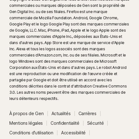
17
Social Media Monitoring n'est pas disponible sur certaines plates-
commerciales ou marques déposées de Gen sont la propriété de
formes de réseaux sociaux et les fonctionnalités diffèrent d'une plate-
Gen Digital Inc. ou de ses filiales. Firefox est une marque
forme à l'autre. Pour plus d'informations, rendez-vous sur :
commerciale de Mozilla Foundation. Android, Google Chrome,
Google Play et le logo Google Play sont des marques commerciales
Norton.com/smm
. N'inclut pas la surveillance des chats ni des
de Google, LLC. Mac, iPhone, iPad, Apple et le logo Apple sont des
messages directs. Peut ne pas identifier le cyberharcèlement, les
marques commerciales d'Apple Inc., déposées aux États-Unis et
contenus explicites ou illégaux ou les discours haineux.
dans d'autres pays. App Store est une marque de service d'Apple
Inc. Alexa et tous les logos associés sont des marques
23
commerciales d'Amazon.com, Inc. ou de ses filiales. Microsoft et le
La Protection contre les deepfakes automatique fonctionne
logo Windows sont des marques commerciales de Microsoft
uniquement pour les vidéos en anglais sur les plateformes de réseaux
Corporation aux États-Unis et dans d'autres pays. Le robot Android
sociaux/vidéo prises en charge. Utilisez l'analyse manuelle pour les
est une reproduction ou une modification de l'œuvre créée et
autres plateformes. Nécessite Windows 11 ou une version ultérieure et un
partagée par Google et doit être utilisé en accord avec les
navigateur compatible. La détection automatique requiert également soit
conditions décrites dans le contrat d'attribution Creative Commons
3.0. Les autres noms peuvent être des marques commerciales de
un PC IA avec au minimum un processeur Qualcomm ou Intel de 8 cœurs
leurs détenteurs respectifs.
et 16 Go de RAM, soit un PC non IA avec au minimum un processeur de
6 cœurs de toute marque et 16 Go de RAM. Sur les PC non IA avec au
À propos de Gen
Actualités
Carrières
minimum un processeur de 4 cœurs et 8 Go de RAM, seule l'analyse
manuelle est disponible. Pour plus d'informations, consultez
Mentions légales
Confidentialité
Sécurité
Norton.com/deepfakesupport
.
Conditions d'utilisation
Accessibilité