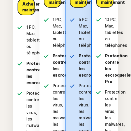
maintenant​
maintenant​
maintenant​
Acheter
maintenant​
1 PC,
5 PC,
10 PC,
Mac,
Mac,
Mac,
1 PC,
tablette
tablettes
tablettes
Mac,
ou
ou
ou
tablette
téléphone
téléphones
téléphones
ou
téléphone
Protection
Protection
Protection
contre
contre
contre
Protection
les
les
les
contre
escroqueries
escroqueries
escroquerie
les
Pro
escroqueries
Protection
Protection
contre
contre
Protection
Protection
les
les
contre
contre
virus,
virus,
les
les
les
les
virus,
virus,
malwares,
malwares,
les
les
les
les
malwares,
malwares,
ransomwares
ransomwares
les