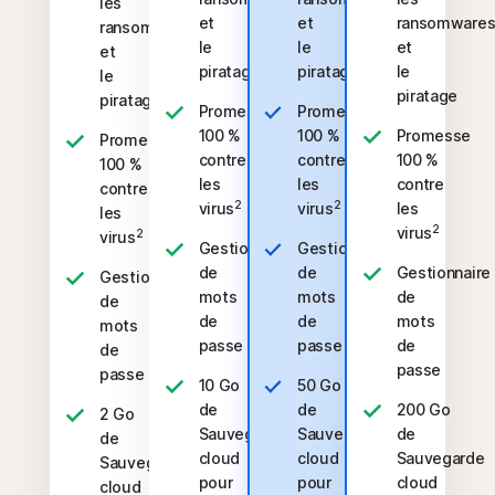
les
et
et
ransomware
ransomwares
le
le
et
et
piratage
piratage
le
le
piratage
piratage
Promesse
Promesse
100 %
100 %
Promesse
Promesse
contre
contre
100 %
100 %
les
les
contre
contre
2
2
virus
virus
les
les
2
virus
2
virus
Gestionnaire
Gestionnaire
de
de
Gestionnaire
Gestionnaire
mots
mots
de
de
de
de
mots
mots
passe
passe
de
de
passe
passe
10 Go
50 Go
de
de
200 Go
2 Go
Sauvegarde
Sauvegarde
de
de
cloud
cloud
Sauvegarde
Sauvegarde
pour
pour
cloud
cloud