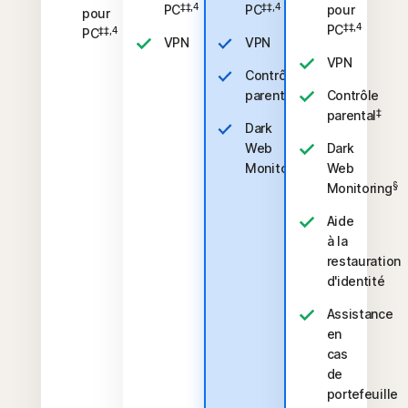
‡‡,4
‡‡,4
PC
PC
pour
pour
‡‡,4
PC
‡‡,4
PC
VPN
VPN
VPN
Contrôle
‡
parental
Contrôle
‡
parental
Dark
Web
Dark
§
Monitoring
Web
§
Monitoring
Aide
à la
restauration
d'identité
Assistance
en
cas
de
portefeuille