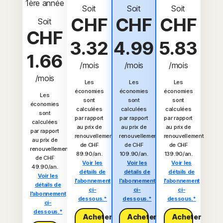
1ère année
Soit
Soit
Soit
CHF
CHF
CHF
Soit
CHF
3.32
4.99
5.83
1.66
/mois
/mois
/mois
/mois
Les
Les
Les
économies
économies
économies
Les
sont
sont
sont
économies
calculées
calculées
calculées
sont
par rapport
par rapport
par rapport
calculées
au prix de
au prix de
au prix de
par rapport
renouvellement
renouvellement
renouvellement
au prix de
de CHF
de CHF
de CHF
renouvellement
89.90/an.
109.90/an.
139.90/an.
de CHF
Voir les
Voir les
Voir les
49.90/an.
détails de
détails de
détails de
Voir les
l'abonnement
l'abonnement
l'abonnement
détails de
ci-
ci-
ci-
l'abonnement
dessous.*
dessous.*
dessous.*
ci-
dessous.*
Acheter
Acheter
Acheter