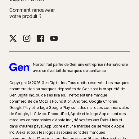
surveille les vidéos visionnées sur YouTube.com (mais pas les vidéos
YouTube intégrées à d'autres sites web ou blogs) et sur Hulu.com (mais
Comment renouveler
votre produit ?
uniquement sur Windows). Elle ne fonctionne pas avec les apps YouTube
ou Hulu.
9
D'après un test effectué sur huit autres produits VPN de premier plan
sélectionnés par Gen dans le rapport VPN Products Performance
Benchmarks réalisé par PassMark Software à la demande de Gen, en
novembre 2023.
Norton fait partie de Gen, une entreprise internationale
avec un éventail de marques de confiance.​
16
Pour supprimer la plupart des alertes pour Windows, le mode plein
Copyright © 2026 Gen Digital Inc. Tous droits réservés. Les marques
écran doit être utilisé.
commerciales ou marques déposées de Gen sont la propriété de
Gen Digital Inc. ou de ses filiales. Firefox est une marque
17
Social Media Monitoring n'est pas disponible sur certaines plates-
commerciale de Mozilla Foundation. Android, Google Chrome,
formes de réseaux sociaux et les fonctionnalités diffèrent d'une plate-
Google Play et le logo Google Play sont des marques commerciales
forme à l'autre. Pour plus d'informations, rendez-vous sur :
de Google, LLC. Mac, iPhone, iPad, Apple et le logo Apple sont des
marques commerciales d'Apple Inc., déposées aux États-Unis et
Norton.com/smm
. N'inclut pas la surveillance des chats ni des
dans d'autres pays. App Store est une marque de service d'Apple
messages directs. Peut ne pas identifier le cyberharcèlement, les
Inc. Alexa et tous les logos associés sont des marques
contenus explicites ou illégaux ou les discours haineux.
commerciales d'Amazon.com, Inc. ou de ses filiales. Microsoft et le