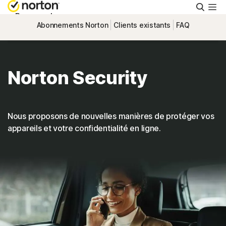
Reche
Personnel
Abonnements Norton
Clients existants
FAQ
Small Business
Norton Security
Support
Essayer gratuitement
Nous proposons de nouvelles manières de protéger vos
appareils et votre confidentialité en ligne.
Suisse
Connexion