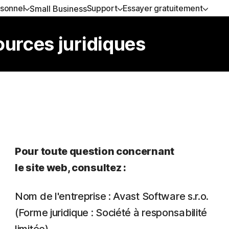
sonnel
Support
Essayer gratuitement
Small Business
DE L'AIDE
ITS TOUT-EN-UN
ESSAYER GRATUITEMENT
EN SAVOIR PLUS
SÉCURITÉ DE L'APPAREIL
ources juridiques
ient
 360 Advanced
Essais gratuits
Comment renouveler
Norton AntiVirus Plus
 360 Premium
Services haut de gamme
Norton Mobile Security pour
Android™
 360 Deluxe
Norton Mobile Security pour i
 360 Standard
Pour toute question concernant
le site web, consultez :
 les produits et services
Nom de l'entreprise : Avast Software s.r.o.
(Forme juridique : Société à responsabilité