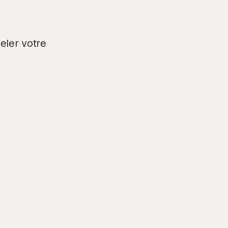
s
ler votre