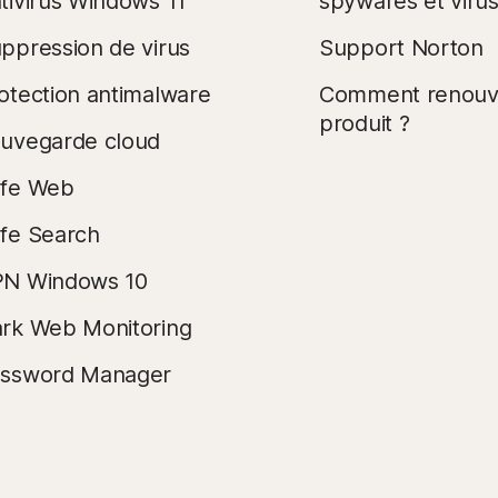
tivirus Windows 11
spywares et viru
ppression de virus
Support Norton
otection antimalware
Comment renouve
produit ?
uvegarde cloud
fe Web
fe Search
N Windows 10
rk Web Monitoring
ssword Manager