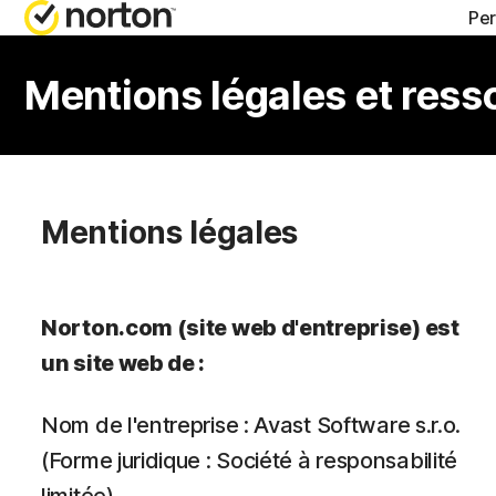
Per
OBTENIR 
FORFA
Mentions légales et ress
Support cl
Norton
Norton
Mentions légales
Norton
Norton
Norton.com (site web d'entreprise) est
un site web de :
Tous
Nom de l'entreprise : Avast Software s.r.o.
(Forme juridique : Société à responsabilité