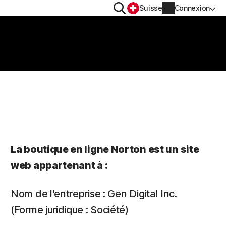
Rechercher
Suisse
Connexion
CONFIDENTIALITÉ
Norton VPN
Norton AntiTrack
Informations sur le compte
OS™
Informations de facturation
La boutique en ligne Norton est un site
web appartenant à :
Renouveler
Historique des commandes
Nom de l'entreprise : Gen Digital Inc.
(Forme juridique : Société)
Saisissez votre clé de produit